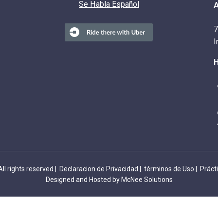
Se Habla Español
7
I
H
l rights reserved |
Declaracion de Privacidad
|
términos de Uso
|
Práct
Designed and Hosted by McNee Solutions